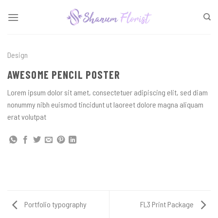
Skip
to
content
Design
AWESOME PENCIL POSTER
Lorem ipsum dolor sit amet, consectetuer adipiscing elit, sed diam
nonummy nibh euismod tincidunt ut laoreet dolore magna aliquam
erat volutpat
Portfolio typography
FL3 Print Package