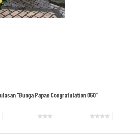
ulasan “Bunga Papan Congratulation 050”
3 bintang dari 5
4 bintang dari 5
5 bintang da