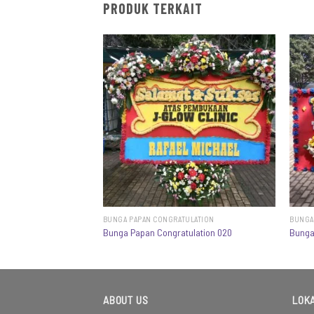
PRODUK TERKAIT
ULATION
BUNGA PAPAN CONGRATULATION
BUNGA
ulation 026
Bunga Papan Congratulation 020
Bunga
ABOUT US
LOKA