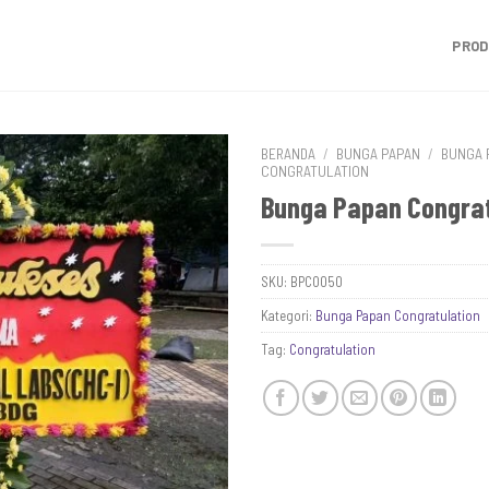
PRO
BERANDA
/
BUNGA PAPAN
/
BUNGA 
CONGRATULATION
Bunga Papan Congrat
SKU:
BPCO050
Kategori:
Bunga Papan Congratulation
Tag:
Congratulation