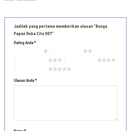
Jadilah yang pertama memberikan ulasan “Bunga
Papan Duka Cita 007”
Rating Anda
*
1 bintang dari 5
2 bintang dari 5
3 bintang dari 5
4 bintang dari 5
5 bintang dari 5
Ulasan Anda
*
Nama
*