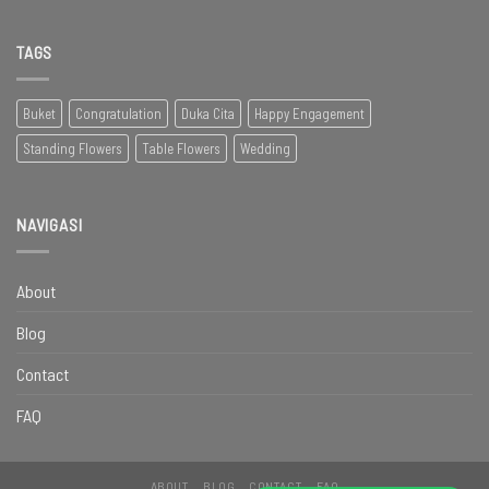
TAGS
Buket
Congratulation
Duka Cita
Happy Engagement
Standing Flowers
Table Flowers
Wedding
NAVIGASI
About
Blog
Contact
FAQ
ABOUT
BLOG
CONTACT
FAQ