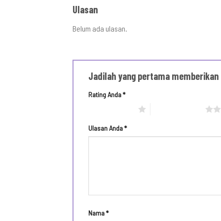
Ulasan
Belum ada ulasan.
Jadilah yang pertama memberikan 
Rating Anda
*
1 bintang dari 5
2 bintang dari 5
Ulasan Anda
*
Nama
*