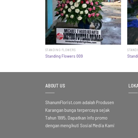
STANDING FLOWERS
STAND
2
Standing Flowers 009
Stand
ABOUT US
LOKA
ShanumFlorist.com adalah Produsen
Karangan bunga terpercaya sejak
Tahun 1995, Dapatkan info promo
dengan mengikuti Sosial Media Kami