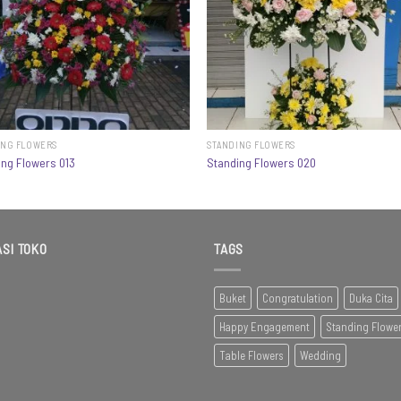
ING FLOWERS
STANDING FLOWERS
ing Flowers 013
Standing Flowers 020
SI TOKO
TAGS
Buket
Congratulation
Duka Cita
Happy Engagement
Standing Flowe
Table Flowers
Wedding