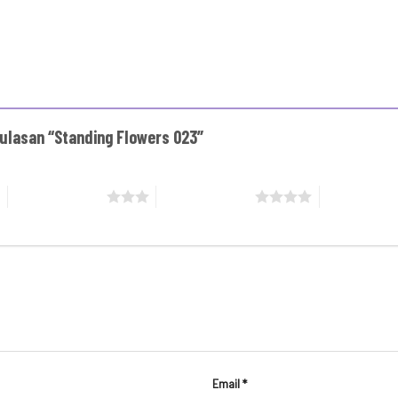
ulasan “Standing Flowers 023”
3 bintang dari 5
4 bintang dari 5
5 bintang da
Email
*