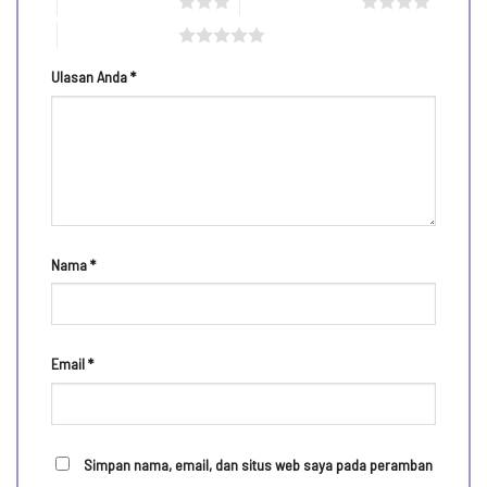
3 bintang dari 5
4 bintang dari 5
5 bintang dari 5
Ulasan Anda
*
Nama
*
Email
*
Simpan nama, email, dan situs web saya pada peramban