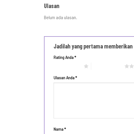
Ulasan
Belum ada ulasan.
Jadilah yang pertama memberikan
Rating Anda
*
1 bintang dari 5
2 bintang dari 5
Ulasan Anda
*
Nama
*