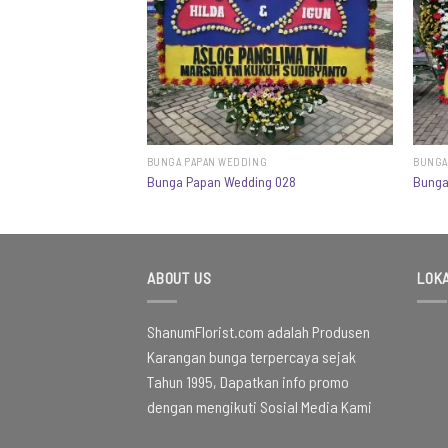
G
BUNGA PAPAN WEDDING
BUNGA
g 012
Bunga Papan Wedding 028
Bunga
ABOUT US
LOKA
ShanumFlorist.com adalah Produsen
Karangan bunga terpercaya sejak
Tahun 1995, Dapatkan info promo
dengan mengikuti Sosial Media Kami