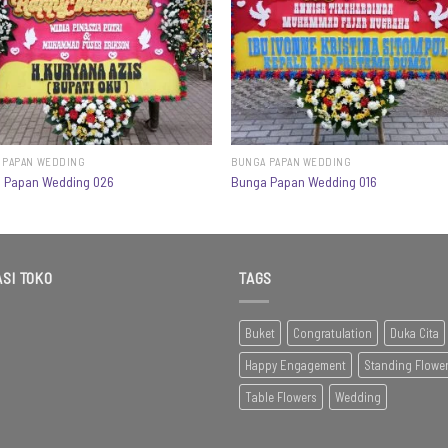
 PAPAN WEDDING
BUNGA PAPAN WEDDING
 Papan Wedding 026
Bunga Papan Wedding 016
SI TOKO
TAGS
Buket
Congratulation
Duka Cita
Happy Engagement
Standing Flowe
Table Flowers
Wedding