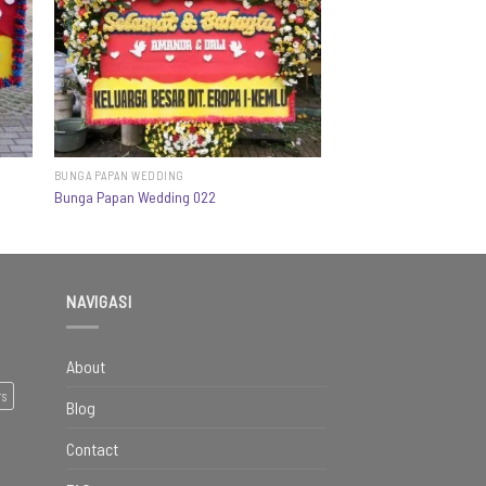
BUNGA PAPAN WEDDING
Bunga Papan Wedding 022
NAVIGASI
About
rs
Blog
Contact