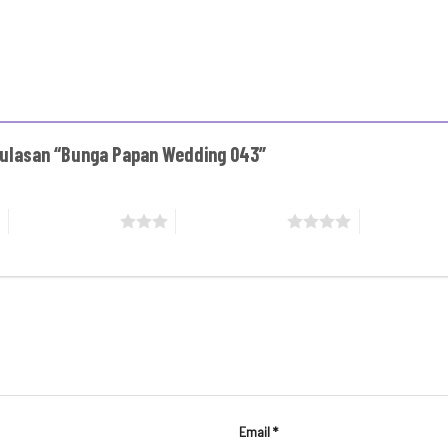
 ulasan “Bunga Papan Wedding 043”
3 bintang dari 5
4 bintang dari 5
5 bintang da
Email
*