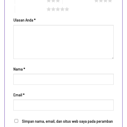
3 bintang dari 5
4 bintang dari 5
5 bintang dari 5
Ulasan Anda
*
Nama
*
Email
*
Simpan nama, email, dan situs web saya pada peramban