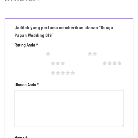
Jadilah yang pertama memberikan ulasan “Bunga
Papan Wedding 019”
Rating Anda
*
1 bintang dari 5
2 bintang dari 5
3 bintang dari 5
4 bintang dari 5
5 bintang dari 5
Ulasan Anda
*
Nama
*