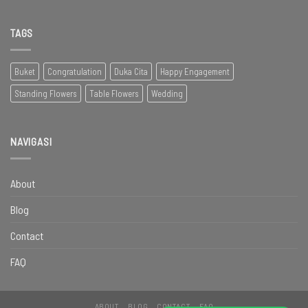
TAGS
Buket
Congratulation
Duka Cita
Happy Engagement
Standing Flowers
Table Flowers
Wedding
NAVIGASI
About
Blog
Contact
FAQ
ABOUT
BLOG
CONTACT
FAQ